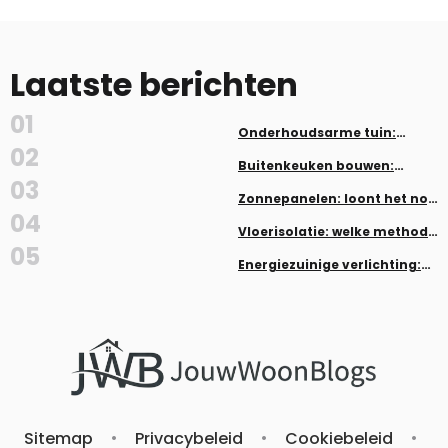
Laatste berichten
01
Onderhoudsarme tuin:
planten en aanleg zonder veel
02
werk
Buitenkeuken bouwen:
inspiratie en tips
03
Zonnepanelen: loont het nog
in 2026?
04
Vloerisolatie: welke methode
past bij jouw woning
05
Energiezuinige verlichting:
LED, dimmers en smart home
Sitemap
•
Privacybeleid
•
Cookiebeleid
•