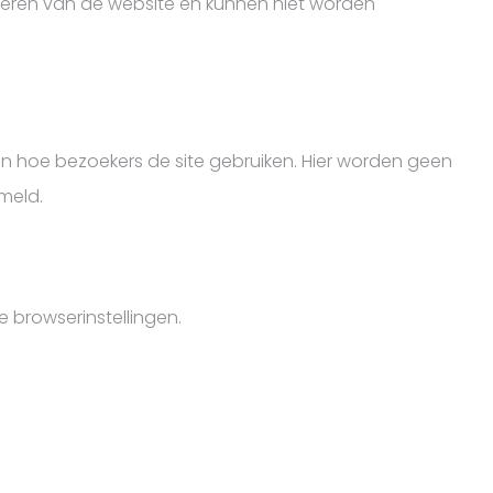
oneren van de website en kunnen niet worden
n hoe bezoekers de site gebruiken. Hier worden geen
meld.
je browserinstellingen.