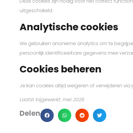
Deze cookies zijn nodig voor het correct functi
uitgeschakeld.
Analytische cookies
We gebruiken anonieme analytics om te begrijpe
persoonlijk identificeerbare gegevens mee verza
Cookies beheren
Je kan cookies altijd weigeren of verwijderen via 
Laatst bijgewerkt: mei 2026
Delen