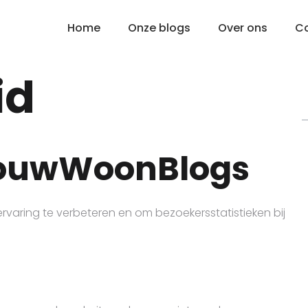
Home
Onze blogs
Over ons
C
id
JouwWoonBlogs
rvaring te verbeteren en om bezoekersstatistieken bij