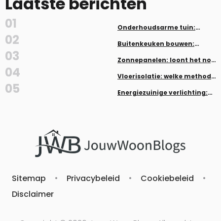
Laatste berichten
01
Onderhoudsarme tuin:
planten en aanleg zonder veel
02
werk
Buitenkeuken bouwen:
inspiratie en tips
03
Zonnepanelen: loont het nog
in 2026?
04
Vloerisolatie: welke methode
past bij jouw woning
05
Energiezuinige verlichting:
LED, dimmers en smart home
Sitemap
•
Privacybeleid
•
Cookiebeleid
•
Disclaimer