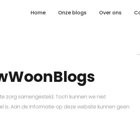
Home
Onze blogs
Over ons
C
uwWoonBlogs
e zorg samengesteld. Toch kunnen we niet
eel is. Aan de informatie op deze website kunnen geen