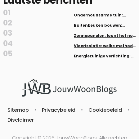
Laatste berichten
01
Onderhoudsarme tuin:
planten en aanleg zonder veel
02
werk
Buitenkeuken bouwen:
inspiratie en tips
03
Zonnepanelen: loont het nog
in 2026?
04
Vloerisolatie: welke methode
past bij jouw woning
05
Energiezuinige verlichting:
LED, dimmers en smart home
Sitemap
•
Privacybeleid
•
Cookiebeleid
•
Disclaimer
Copyright © 2026 JouwWoonBlogs. Alle rechten