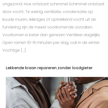
ongezond. Hoe ontstaat schimmel Schimmel ontstaat
door vocht. Te weinig ventilatie, condensatie op
koude muren, lekkages of optrekkend vocht uit de
fundering zijn de meest voorkomende oorzaken.
Voorkomen is beter dan genezen Ventileer dagelijks.
Open ramen 10-15 minuten per dag, ook in de winter.
Vochtige […]
Lekkende kraan repareren zonder loodgieter