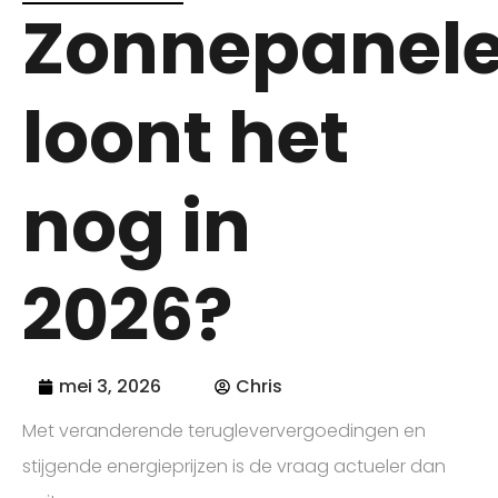
Zonnepanele
loont het
nog in
2026?
mei 3, 2026
Chris
Met veranderende terugleververgoedingen en
stijgende energieprijzen is de vraag actueler dan