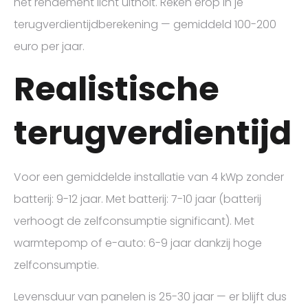
het rendement licht uitholt. Reken erop in je
terugverdientijdberekening — gemiddeld 100-200
euro per jaar.
Realistische
terugverdientijd
Voor een gemiddelde installatie van 4 kWp zonder
batterij: 9-12 jaar. Met batterij: 7-10 jaar (batterij
verhoogt de zelfconsumptie significant). Met
warmtepomp of e-auto: 6-9 jaar dankzij hoge
zelfconsumptie.
Levensduur van panelen is 25-30 jaar — er blijft dus