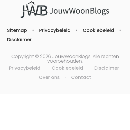
Sitemap
•
Privacybeleid
•
Cookiebeleid
•
Disclaimer
Copyright © 2026 JouwWoonBlogs. Alle rechten
voorbehouden.
Privacybeleid
Cookiebeleid
Disclaimer
·
·
·
Over ons
Contact
·