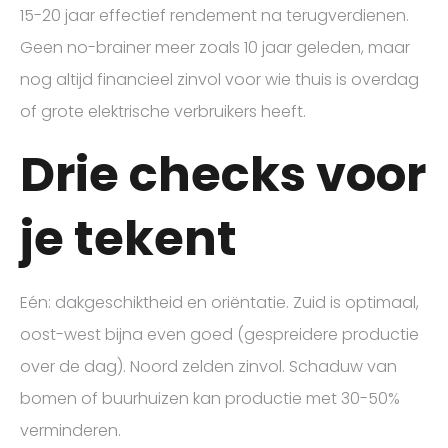
15-20 jaar effectief rendement na terugverdienen.
Geen no-brainer meer zoals 10 jaar geleden, maar
nog altijd financieel zinvol voor wie thuis is overdag
of grote elektrische verbruikers heeft.
Drie checks voor
je tekent
Eén: dakgeschiktheid en oriëntatie. Zuid is optimaal,
oost-west bijna even goed (gespreidere productie
over de dag). Noord zelden zinvol. Schaduw van
bomen of buurhuizen kan productie met 30-50%
verminderen.