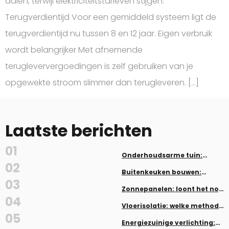
dalen, terwijl elektriciteitstarieven stijgen.
Terugverdientijd Voor een gemiddeld systeem ligt de
terugverdientijd nu tussen 8 en 12 jaar. Eigen verbruik
wordt belangrijker Met afnemende
terugleververgoedingen is zelf gebruiken van je
opgewekte stroom slimmer dan terugleveren. […]
Laatste berichten
01
Onderhoudsarme tuin:
planten en aanleg zonder veel
02
werk
Buitenkeuken bouwen:
inspiratie en tips
03
Zonnepanelen: loont het nog
in 2026?
04
Vloerisolatie: welke methode
past bij jouw woning
05
Energiezuinige verlichting: