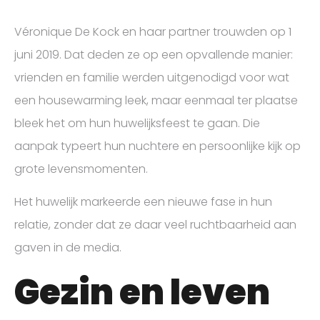
Véronique De Kock en haar partner trouwden op 1
juni 2019. Dat deden ze op een opvallende manier:
vrienden en familie werden uitgenodigd voor wat
een housewarming leek, maar eenmaal ter plaatse
bleek het om hun huwelijksfeest te gaan. Die
aanpak typeert hun nuchtere en persoonlijke kijk op
grote levensmomenten.
Het huwelijk markeerde een nieuwe fase in hun
relatie, zonder dat ze daar veel ruchtbaarheid aan
gaven in de media.
Gezin en leven