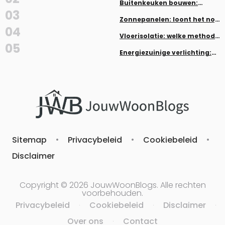
werk
Buitenkeuken bouwen:
inspiratie en tips
03
Zonnepanelen: loont het nog
in 2026?
04
Vloerisolatie: welke methode
past bij jouw woning
05
Energiezuinige verlichting:
LED, dimmers en smart home
Sitemap
•
Privacybeleid
•
Cookiebeleid
•
Disclaimer
Copyright © 2026 JouwWoonBlogs. Alle rechten
voorbehouden.
Privacybeleid
Cookiebeleid
Disclaimer
·
·
·
Over ons
Contact
·