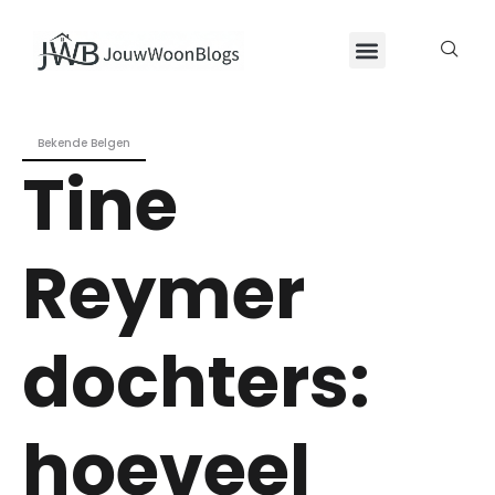
Bekende Belgen
Tine
Reymer
dochters:
hoeveel