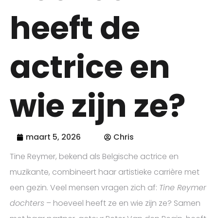
heeft de
actrice en
wie zijn ze?
maart 5, 2026
Chris
Tine Reymer, bekend als Belgische actrice en
muzikante, combineert haar artistieke carrière met
een gezin. Veel mensen vragen zich af:
Tine Reymer
dochters
– hoeveel heeft ze en wie zijn ze? Samen