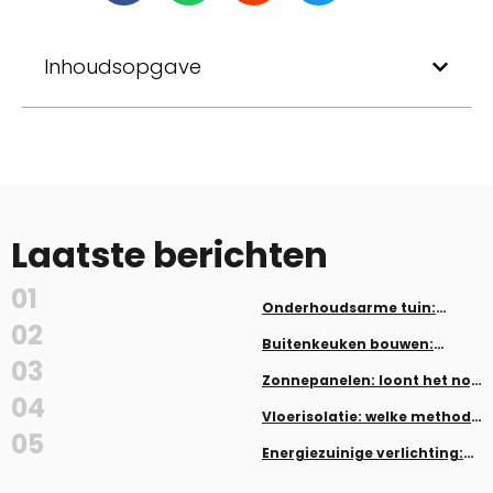
Inhoudsopgave
Laatste berichten
01
Onderhoudsarme tuin:
planten en aanleg zonder veel
02
werk
Buitenkeuken bouwen:
inspiratie en tips
03
Zonnepanelen: loont het nog
in 2026?
04
Vloerisolatie: welke methode
past bij jouw woning
05
Energiezuinige verlichting:
LED, dimmers en smart home