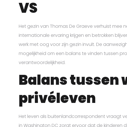
VS
Het gezin van Thomas De Graeve verhuist mee na
internationale ervaring krijgen en betrokken blijven
werk met oog voor zijn gezin invult. De aanwezig
mogelijkheid om een balans te vinden tussen pro
verantwoordelijkheid.
Balans tussen 
privéleven
Het leven als buitenlandcorrespondent vraagt v
in Washington DC zorgt ervoor dat de kinderen dee