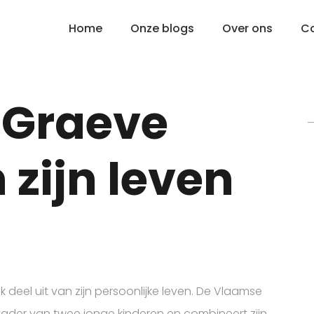
Home
Onze blogs
Over ons
C
 Graeve
 zijn leven
eel uit van zijn persoonlijke leven. De Vlaamse
vader van twee jonge kinderen en combineert zijn