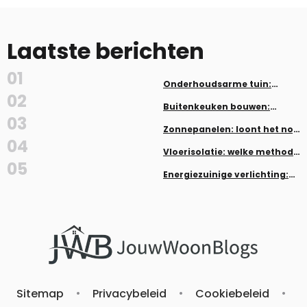
Laatste berichten
01
Onderhoudsarme tuin:
planten en aanleg zonder veel
02
werk
Buitenkeuken bouwen:
inspiratie en tips
03
Zonnepanelen: loont het nog
in 2026?
04
Vloerisolatie: welke methode
past bij jouw woning
05
Energiezuinige verlichting:
LED, dimmers en smart home
Sitemap
•
Privacybeleid
•
Cookiebeleid
•