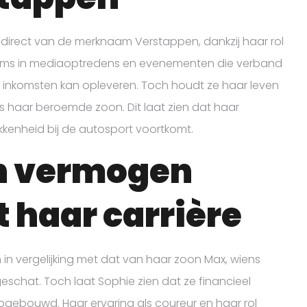
indirect van de merknaam Verstappen, dankzij haar rol
soms in mediaoptredens en evenementen die verband
a inkomsten kan opleveren. Toch houdt ze haar leven
oals haar beroemde zoon. Dit laat zien dat haar
okkenheid bij de autosport voortkomt.
n vermogen
 haar carrière
n vergelijking met dat van haar zoon Max, wiens
eschat. Toch laat Sophie zien dat ze financieel
opgebouwd. Haar ervaring als coureur en haar rol