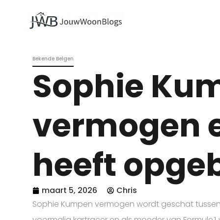
Bekende Belgen
Sophie Ku
vermogen e
heeft opg
maart 5, 2026
Chris
Sophie Kumpen vermogen wordt geschat tussen €1
voormalig kartracer en als moeder van Formule 1‑w