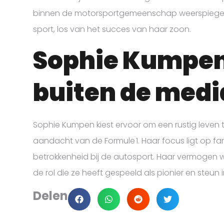
binnen de motorsportgemeenschap weerspiegele
sport, los van het succes van haar zoon.
Sophie Kumpen
buiten de medi
Sophie Kumpen kiest ervoor om een rustig leven te
aandacht van de Formule 1. Haar focus ligt op f
betrokkenheid bij de autosport. Haar vermogen we
de rol die ze heeft gespeeld als pionier en steun
Delen