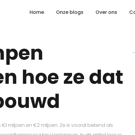
Home
Onze blogs
Over ons
C
mpen
n hoe ze dat
ebouwd
 miljoen en €2 miljoen. Ze is vooral bekend als
ereldkampioen Max Verstappen. In dit artikel lees je