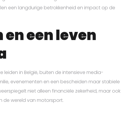
n een langdurige betrokkenheid en impact op de
 en een leven
a
 leiden in België, buiten de intensieve media-
amilie, evenementen en een bescheiden maar stabiele
erspiegelt niet alleen financiële zekerheid, maar ook
 in de wereld van motorsport.