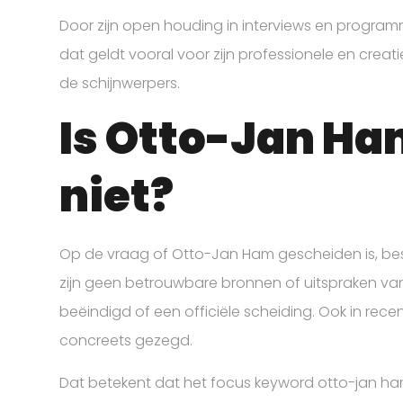
Door zijn open houding in interviews en programm
dat geldt vooral voor zijn professionele en creati
de schijnwerpers.
Is Otto-Jan Ha
niet?
Op de vraag of Otto-Jan Ham gescheiden is, be
zijn geen betrouwbare bronnen of uitspraken van 
beëindigd of een officiële scheiding. Ook in rece
concreets gezegd.
Dat betekent dat het focus keyword otto-jan ha