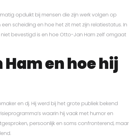
atig opduikt bij mensen die zijn werk volgen op
n een scheiding en hoe het zit met zijn relatiestatus. In
uist niet bevestigd is en hoe Otto-Jan Ham zelf omgaat
 Ham en hoe hij
aker en dj. Hij werd bij het grote publiek bekend
elevisieprogramma’s waarin hij vaak met humor en
is uitgesproken, persoonlijk en soms confronterend, maar
dend.