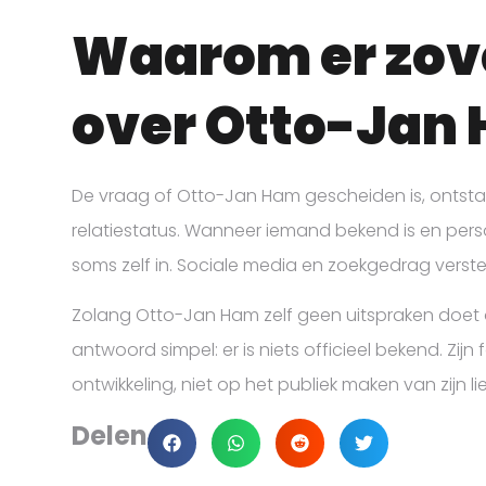
Waarom er zove
over Otto-Jan
De vraag of Otto-Jan Ham gescheiden is, ontstaat
relatiestatus. Wanneer iemand bekend is en persoo
soms zelf in. Sociale media en zoekgedrag verste
Zolang Otto-Jan Ham zelf geen uitspraken doet ov
antwoord simpel: er is niets officieel bekend. Zijn 
ontwikkeling, niet op het publiek maken van zijn li
Delen