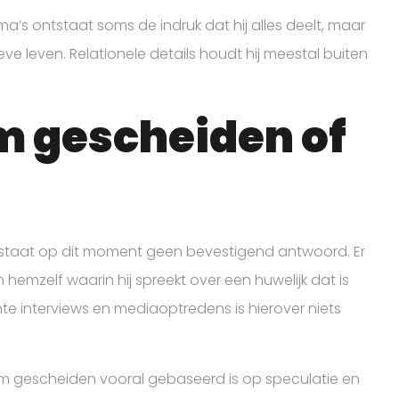
a’s ontstaat soms de indruk dat hij alles deelt, maar
eve leven. Relationele details houdt hij meestal buiten
m gescheiden of
staat op dit moment geen bevestigend antwoord. Er
hemzelf waarin hij spreekt over een huwelijk dat is
nte interviews en mediaoptredens is hierover niets
m gescheiden vooral gebaseerd is op speculatie en