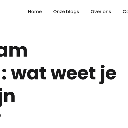
Home
Onze blogs
Over ons
C
Ham
 wat weet je
jn
?