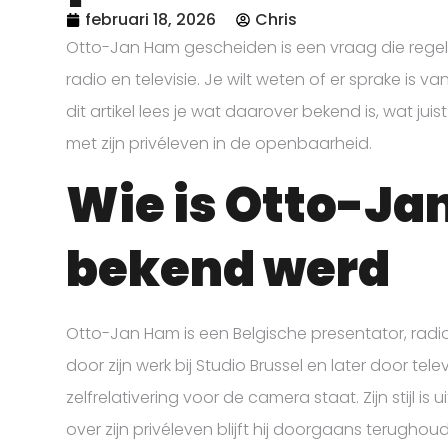
februari 18, 2026
Chris
Otto-Jan Ham gescheiden is een vraag die regelm
radio en televisie. Je wilt weten of er sprake is va
dit artikel lees je wat daarover bekend is, wat j
met zijn privéleven in de openbaarheid.
Wie is Otto-Jan
bekend werd
Otto-Jan Ham is een Belgische presentator, radiom
door zijn werk bij Studio Brussel en later door t
zelfrelativering voor de camera staat. Zijn stijl 
over zijn privéleven blijft hij doorgaans terughou