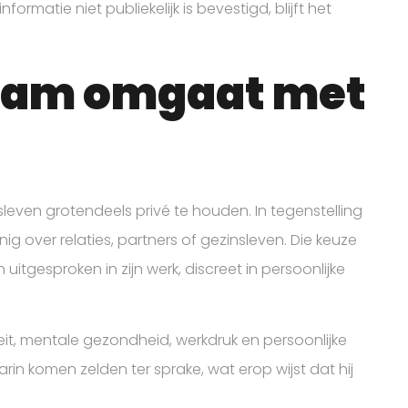
formatie niet publiekelijk is bevestigd, blijft het
Ham omgaat met
sleven grotendeels privé te houden. In tegenstelling
g over relaties, partners of gezinsleven. Die keuze
n uitgesproken in zijn werk, discreet in persoonlijke
iteit, mentale gezondheid, werkdruk en persoonlijke
arin komen zelden ter sprake, wat erop wijst dat hij