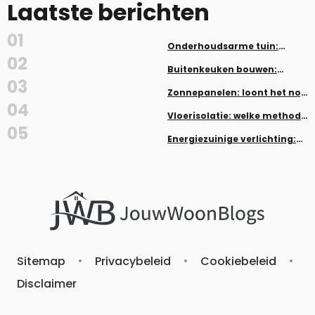
Laatste berichten
01
Onderhoudsarme tuin:
planten en aanleg zonder veel
02
werk
Buitenkeuken bouwen:
inspiratie en tips
03
Zonnepanelen: loont het nog
in 2026?
04
Vloerisolatie: welke methode
past bij jouw woning
05
Energiezuinige verlichting:
LED, dimmers en smart home
Sitemap
•
Privacybeleid
•
Cookiebeleid
•
Disclaimer