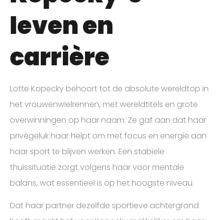
leven en
carrière
Lotte Kopecky behoort tot de absolute wereldtop in
het vrouwenwielrennen, met wereldtitels en grote
overwinningen op haar naam. Ze gaf aan dat haar
privégeluk haar helpt om met focus en energie aan
haar sport te blijven werken. Een stabiele
thuissituatie zorgt volgens haar voor mentale
balans, wat essentieel is op het hoogste niveau.
Dat haar partner dezelfde sportieve achtergrond