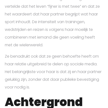
vertelde dat het leven “fijner is met twee” en dat ze
het waardeert dat haar partner begrijpt wat haar
sport inhoudt. De intensiteit van trainingen,
wedstrijden en reizen is volgens haar moeilijk te
combineren met iemand die geen voeling heeft
met de wielerwereld.
Ze benadrukt ook dat ze geen behoefte heeft om
haar relatie uitgebreid te delen op sociale media.
Het belangrijkste voor haar is dat zij en haar partner
gelukkig zijn, zonder dat daar publieke bevestiging
voor nodig is.
Achtergrond