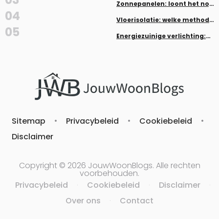
Zonnepanelen: loont het nog
in 2026?
04
Vloerisolatie: welke methode
past bij jouw woning
05
Energiezuinige verlichting:
LED, dimmers en smart home
Sitemap
•
Privacybeleid
•
Cookiebeleid
•
Disclaimer
Copyright © 2026 JouwWoonBlogs. Alle rechten
voorbehouden.
Privacybeleid
Cookiebeleid
Disclaimer
·
·
·
Over ons
Contact
·