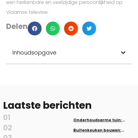
een herkenbare en veelzijdige persoonlijkheid op
Vlaamse televisie.
Delen
Inhoudsopgave
Laatste berichten
01
Onderhoudsarme tuin:
planten en aanleg zonder veel
02
werk
Buitenkeuken bouwen:
inspiratie en tips
03