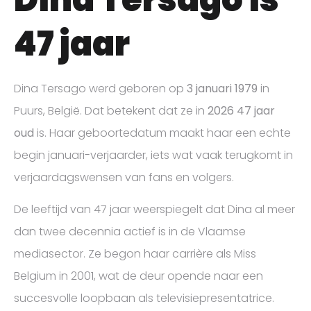
47 jaar
Dina Tersago werd geboren op
3 januari 1979
in
Puurs, België. Dat betekent dat ze in
2026 47 jaar
oud
is. Haar geboortedatum maakt haar een echte
begin januari-verjaarder, iets wat vaak terugkomt in
verjaardagswensen van fans en volgers.
De leeftijd van 47 jaar weerspiegelt dat Dina al meer
dan twee decennia actief is in de Vlaamse
mediasector. Ze begon haar carrière als Miss
Belgium in 2001, wat de deur opende naar een
succesvolle loopbaan als televisiepresentatrice.