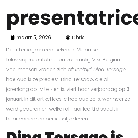
presentatric
maart 5, 2026
Chris
Dina Tersago is een bekende Vlaamse
televisiepresentatrice en voormalig Miss Belgium.
Veel mensen vragen zich af:
leeftijd Dina Tersago
–
hoe oud is ze precies? Dina Tersago, die al
jarenlang op tv te zien is, viert haar verjaardag op
3
januari
. In dit artikel lees je hoe oud ze is, wanneer ze
werd geboren en welke rol haar leeftijd speelt in
haar carrière en persoonlijke leven.
Dina Tersago is