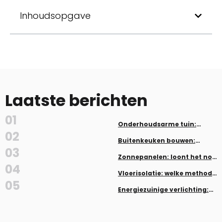
Inhoudsopgave
Laatste berichten
01
Onderhoudsarme tuin:
planten en aanleg zonder veel
02
werk
Buitenkeuken bouwen:
inspiratie en tips
03
Zonnepanelen: loont het nog
in 2026?
04
Vloerisolatie: welke methode
past bij jouw woning
05
Energiezuinige verlichting:
LED, dimmers en smart home