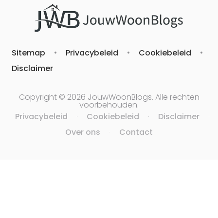
Sitemap
•
Privacybeleid
•
Cookiebeleid
•
Disclaimer
Copyright © 2026 JouwWoonBlogs. Alle rechten
voorbehouden.
Privacybeleid
Cookiebeleid
Disclaimer
·
·
·
Over ons
Contact
·