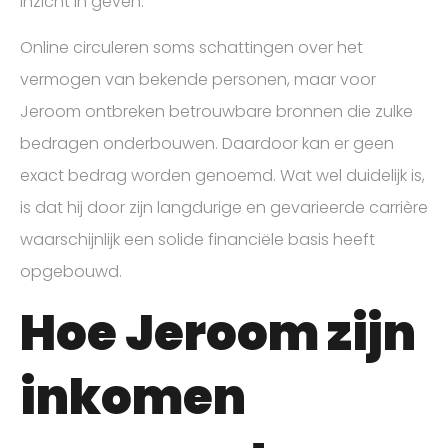
inzicht in geven.
Online circuleren soms schattingen over het
vermogen van bekende personen, maar voor
Jeroom ontbreken betrouwbare bronnen die zulke
bedragen onderbouwen. Daardoor kan er geen
exact bedrag worden genoemd. Wat wel duidelijk is,
is dat hij door zijn langdurige en gevarieerde carrière
waarschijnlijk een solide financiële basis heeft
opgebouwd.
Hoe Jeroom zijn
inkomen