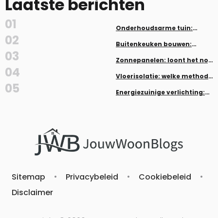
Laatste berichten
01
Onderhoudsarme tuin:
planten en aanleg zonder veel
02
werk
Buitenkeuken bouwen:
inspiratie en tips
03
Zonnepanelen: loont het nog
in 2026?
04
Vloerisolatie: welke methode
past bij jouw woning
05
Energiezuinige verlichting:
LED, dimmers en smart home
Sitemap
•
Privacybeleid
•
Cookiebeleid
•
Disclaimer