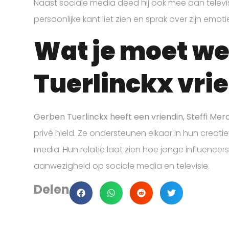
Naast sociale media deed hij ook mee aan telev
persoonlijke kant liet zien en sprak over zijn emo
Wat je moet we
Tuerlinckx vri
Gerben Tuerlinckx heeft een vriendin, Steffi Mer
privé hield. Ze ondersteunen elkaar in hun creat
media. Hun relatie laat zien hoe jonge influence
aanwezigheid op sociale media en televisie.
Delen