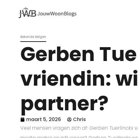
Bekende Belgen
Gerben Tue
vriendin: wi
partner?
maart 5, 2026
Chris
Veel mensen vragen zich af:
Gerben Tuerlinckx v
media‑maker en influencer? Gerben Tuerlinckx w