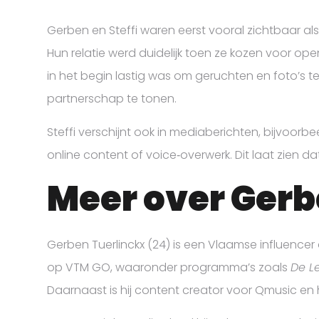
Gerben en Steffi waren eerst vooral zichtbaar al
Hun relatie werd duidelijk toen ze kozen voor op
in het begin lastig was om geruchten en foto’s te
partnerschap te tonen.
Steffi verschijnt ook in mediaberichten, bijvoorb
online content of voice‑overwerk. Dit laat zien d
Meer over Gerb
Gerben Tuerlinckx (24) is een Vlaamse influencer 
op VTM GO, waaronder programma’s zoals
De L
Daarnaast is hij content creator voor Qmusic en