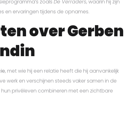
isieprogramma’s zoals
De Verraders
, waarin hij zijn
ties en ervaringen tijdens de opnames.
ten over Gerben
endin
cie
, met wie hij een relatie heeft die hij aanvankelijk
ieve werk en verschijnen steeds vaker samen in de
rs hun privéleven combineren met een zichtbare