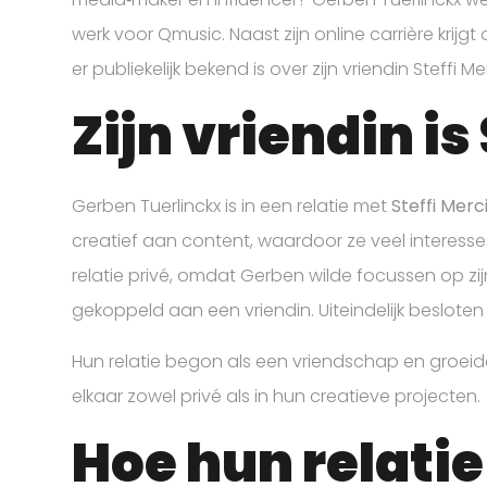
werk voor Qmusic. Naast zijn online carrière krijgt 
er publiekelijk bekend is over zijn vriendin Steffi Me
Zijn vriendin is
Gerben Tuerlinckx is in een relatie met
Steffi Merc
creatief aan content, waardoor ze veel interesse
relatie privé, omdat Gerben wilde focussen op zij
gekoppeld aan een vriendin. Uiteindelijk besloten 
Hun relatie begon als een vriendschap en groeide
elkaar zowel privé als in hun creatieve projecten.
Hoe hun relati