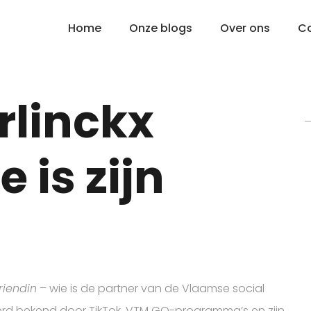
Home
Onze blogs
Over ons
C
rlinckx
e is zijn
riendin
– wie is de partner van de Vlaamse social
erd bekend door TikTok, VTM GO-programma’s en zijn