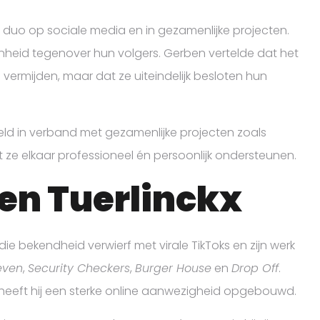
s duo op sociale media en in gezamenlijke projecten.
enheid tegenover hun volgers. Gerben vertelde dat het
 vermijden, maar dat ze uiteindelijk besloten hun
eeld in verband met gezamenlijke projecten zoals
at ze elkaar professioneel én persoonlijk ondersteunen.
en Tuerlinckx
die bekendheid verwierf met virale TikToks en zijn werk
even
,
Security Checkers
,
Burger House
en
Drop Off
.
 heeft hij een sterke online aanwezigheid opgebouwd.