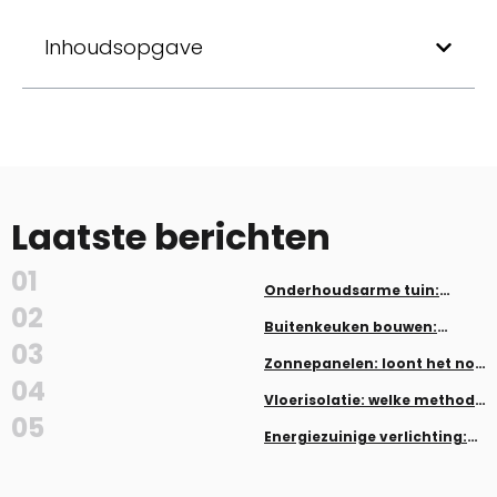
Inhoudsopgave
Laatste berichten
01
Onderhoudsarme tuin:
planten en aanleg zonder veel
02
werk
Buitenkeuken bouwen:
inspiratie en tips
03
Zonnepanelen: loont het nog
in 2026?
04
Vloerisolatie: welke methode
past bij jouw woning
05
Energiezuinige verlichting:
LED, dimmers en smart home