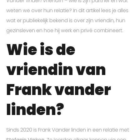
Vander linden vriendin
– wie is zijn partner en wat
weten we over hun relatie? In dit artikel lees je alles
wat er publiekelijk bekend is over zijn vriendin, hun
gezinsleven en hoe hij werk en privé combineert.
Wie is de
vriendin van
Frank vander
linden?
Sinds 2020 is Frank Vander linden in een relatie met
Stefanie Vinken
. Ze leerden elkaar kennen via een