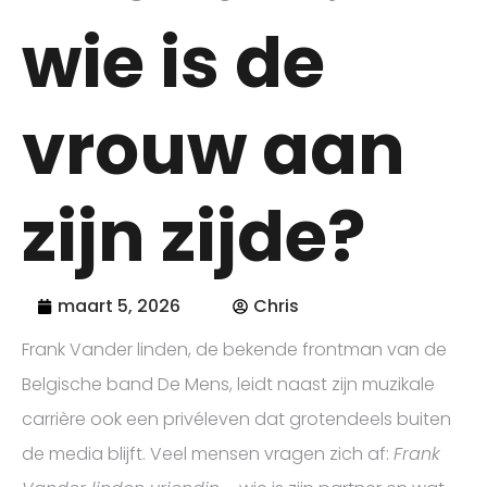
wie is de
vrouw aan
zijn zijde?
maart 5, 2026
Chris
Frank Vander linden, de bekende frontman van de
Belgische band De Mens, leidt naast zijn muzikale
carrière ook een privéleven dat grotendeels buiten
de media blijft. Veel mensen vragen zich af:
Frank