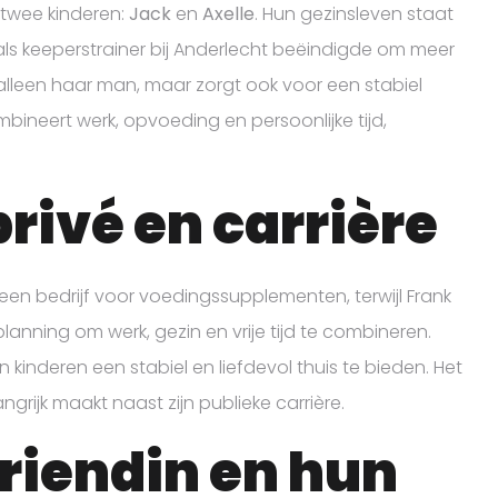
 twee kinderen:
Jack
en
Axelle
. Hun gezinsleven staat
 als keeperstrainer bij Anderlecht beëindigde om meer
t alleen haar man, maar zorgt ook voor een stabiel
bineert werk, opvoeding en persoonlijke tijd,
rivé en carrière
een bedrijf voor voedingssupplementen, terwijl Frank
planning om werk, gezin en vrije tijd te combineren.
kinderen een stabiel en liefdevol thuis te bieden. Het
grijk maakt naast zijn publieke carrière.
riendin en hun