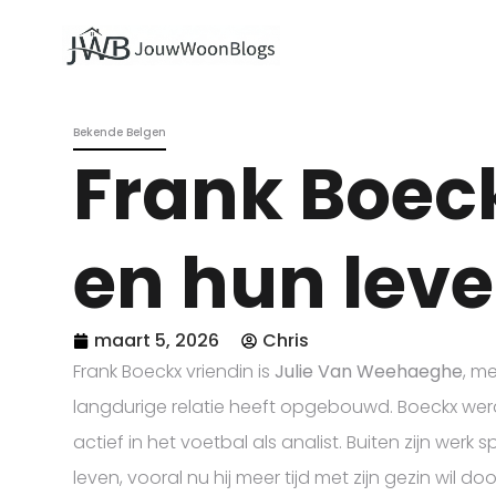
Bekende Belgen
Frank Boec
en hun lev
maart 5, 2026
Chris
Frank Boeckx vriendin is
Julie Van Weehaeghe
, m
langdurige relatie heeft opgebouwd. Boeckx werd 
actief in het voetbal als analist. Buiten zijn werk sp
leven, vooral nu hij meer tijd met zijn gezin wil d