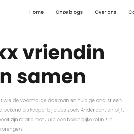
Home
Onze blogs
Over ons
C
kx vriendin
en samen
et wie de voormalige doelman en huidige analist een
bekend als keeper bij clubs zoals Anderlecht en blijft
eelt zijn relatie met Julie een belangrijke rol in zijn
oorbrengen.