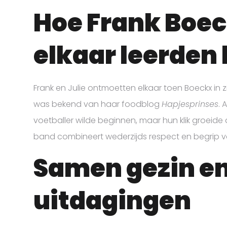
Hoe Frank Boec
elkaar leerden
Frank en Julie ontmoetten elkaar toen Boeckx in zi
was bekend van haar foodblog
Hapjesprinses
. 
voetballer wilde beginnen, maar hun klik groeide al
band combineert wederzijds respect en begrip vo
Samen gezin en
uitdagingen