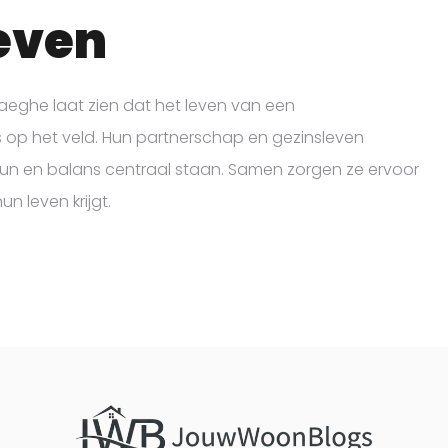
even
haeghe laat zien dat het leven van een
s op het veld. Hun partnerschap en gezinsleven
eun en balans centraal staan. Samen zorgen ze ervoor
n leven krijgt.