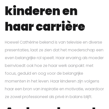
kinderen en
haar carrière
Hoewel Cathérine bekend is van televisie en diverse
presentaties, laat ze zien dat het moederschap een
even belangrijke rol speelt. Haar ervaring als moeder
beïnvloedt ook hoe ze haar werk aanpakt: met
focus, geduld en oog voor de belangrijke
momenten in het leven. Haar kinderen zijn volgens
haar een bron van inspiratie en motivatie, waardoor
ze zowel professioneel als privé in balans blijft.