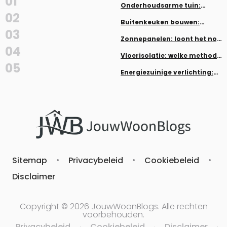
01
Onderhoudsarme tuin:
planten en aanleg zonder veel
02
werk
Buitenkeuken bouwen:
inspiratie en tips
03
Zonnepanelen: loont het nog
in 2026?
04
Vloerisolatie: welke methode
past bij jouw woning
05
Energiezuinige verlichting:
LED, dimmers en smart home
Sitemap
•
Privacybeleid
•
Cookiebeleid
•
Disclaimer
Copyright © 2026 JouwWoonBlogs. Alle rechten
voorbehouden.
Privacybeleid
Cookiebeleid
Disclaimer
·
·
·